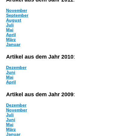
November
September
August
Juli
Mai
April
März
Januar
Artikel aus dem Jahr 2010
:
Dezember
Juni
Mai
April
Artikel aus dem Jahr 2009
:
Dezember
November
Juli
Juni
Mai
März
Januar