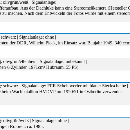
 olivgrün/weiß | Signalanlage: |
offeraufbau. Aus der Dachluke kann eine Stereomeßkamera (Hersteller
e zu machen. Nach dem Entwickeln der Fotos wurde mit einem stereometr
schwarz | Signalanlage: ohne |
denten der DDR, Wilhelm Pieck, im Einsatz war. Baujahr 1949, 340 cc
 olivgrün/elfenbein | Signalanlage: unbekannt |
ihen-6-Zylinder, 1971cm³ Hubraum, 55 PS)
: schwarz | Signalanlage: FER Scheinwerfer mit blauer Steckscheibe |
de beim Wachbatallion HVDVP um 1950/51 in Ostberlin verwendet.
 olivgrün/weiß | Signalanlage: ohne |
figen Rotoren, ca. 1985.