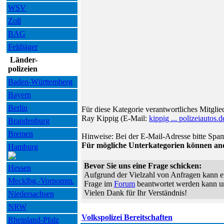
WSV
Zoll
BAG
Feldjäger
Länder-
polizeien
Baden-Württemberg
Bayern
Berlin
Für diese Kategorie verantwortliches Mitgli
Ray Kippig (E-Mail:
kippig ... polizeiautos.d
Brandenburg
Bremen
Hinweise: Bei der E-Mail-Adresse bitte Spam
Für mögliche Unterkategorien können and
Hamburg
Bevor Sie uns eine Frage schicken:
Hessen
Aufgrund der Vielzahl von Anfragen kann ei
Mecklbg.-Vorpomm.
Frage im
Forum
beantwortet werden kann un
Vielen Dank für Ihr Verständnis!
Niedersachsen
NRW
Volkspolizei Bereitschaften
Rheinland-Pfalz