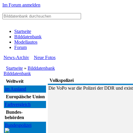
Im Forum anmelden
Startseite
Bilddatenbank
Modellautos
Forum
News-Archiv
Neue Fotos
Startseite
»
Bilddatenbank
Bilddatenbank
Volkspolizei
Weltweit
Die VoPo war die Polizei der DDR und existi
im Ausland
Europäische Union
Farbvergleich
Bundes-
behörden
Bundespolizei