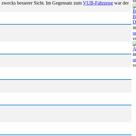
v
, zwecks besserer Sicht. Im Gegensatz zum
VUB-Fahrzeug
war der
B
B
D
i
u
v
A
i
u
v