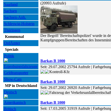
(20993 Aufrufe)
Saarland
Sachsen
Sachsen-Anh.
Schleswig-Holstein
Thüringen
Der Begriff 'Bereitschaftspolizei' wurde in 
Kommunal
Kampfgruppen/Bereitschaften des Innenminis
OrdÄmter
Specials
Politik
Barkas B 1000
Erprobungsfahrzeuge
Seit: 29.07.2002 25794 Aufrufe | Farbgebung
Kontroll-Kfz
Geldtransporter
Show-Cars
Barkas B 1000
MP in Deutschland
Seit: 29.07.2002 26920 Aufrufe | Farbgebung
Deutsch
Fahrzeug der Verkehrsunfallbereitscha
Amerikanisch
Barkas B 1000
Seit: 17.03.2005 31919 Aufrufe | Farbgebung
Britisch