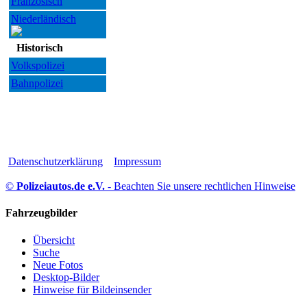
Französisch
Niederländisch
Historisch
Volkspolizei
Bahnpolizei
Datenschutzerklärung
Impressum
©
Polizeiautos.de e.V.
- Beachten Sie unsere rechtlichen Hinweise
Fahrzeugbilder
Übersicht
Suche
Neue Fotos
Desktop-Bilder
Hinweise für Bildeinsender