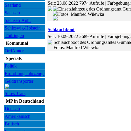
Seit: 23.08.2022 7974 Aufrufe | Farbgebung: s
Saarland
Einsatzfahrzeug des Ordnungsamt Gu
Sachsen
Fotos: Manfred Wilewka
Sachsen-Anh.
Schleswig-Holstein
Schlauchboot
Thüringen
Seit: 10.09.2022 2689 Aufrufe | Farbgebung: r
Schlauchboot des Ordnungsamtes Gummers
Kommunal
Fotos: Manfred Wilewka
OrdÄmter
Specials
Politik
Erprobungsfahrzeuge
Geldtransporter
Show-Cars
MP in Deutschland
Deutsch
Amerikanisch
Britisch