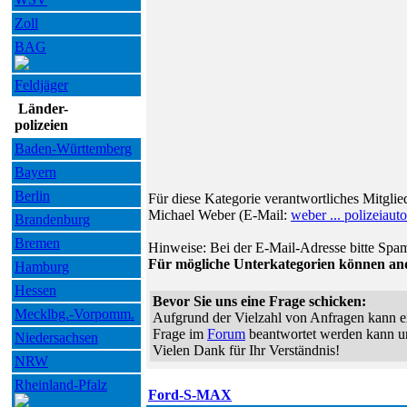
Zoll
BAG
Feldjäger
Länder-
polizeien
Baden-Württemberg
Bayern
Berlin
Für diese Kategorie verantwortliches Mitgli
Michael Weber (E-Mail:
weber ... polizeiaut
Brandenburg
Bremen
Hinweise: Bei der E-Mail-Adresse bitte Spam
Für mögliche Unterkategorien können and
Hamburg
Hessen
Bevor Sie uns eine Frage schicken:
Mecklbg.-Vorpomm.
Aufgrund der Vielzahl von Anfragen kann ei
Frage im
Forum
beantwortet werden kann un
Niedersachsen
Vielen Dank für Ihr Verständnis!
NRW
Rheinland-Pfalz
Ford-S-MAX