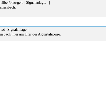
ilber/blau/gelb | Signalanlage: - |
mmersbach.
ot | Signalanlage: |
bach, hier am Ufer der Aggertalsperre.