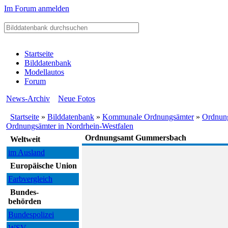
Im Forum anmelden
Startseite
Bilddatenbank
Modellautos
Forum
News-Archiv
Neue Fotos
Startseite
»
Bilddatenbank
»
Kommunale Ordnungsämter
»
Ordnung
Ordnungsämter in Nordrhein-Westfalen
Ordnungsamt Gummersbach
Weltweit
im Ausland
Europäische Union
Farbvergleich
Bundes-
behörden
Bundespolizei
WSV